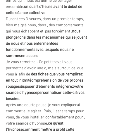
temps qu'il nous est donné de partager 
ensemble.
un quart d'heure avant le début de 
cette séance collective 
Durant ces 3 heures, dans un premier temps,  
, 
bien malgré nous, dans 
, des comportements 
qui nous échappent et 
 pas forcément 
.
nous 
plongerons dans les mécanismes qui se jouent 
de nous et nous enferment
des 
fonctionnements
avec lesquels nous ne 
sommes
en accord
Je vous remettrai 
. Ce petit travail vous 
permettra d'avoir une c
, mais surtout, de 
 que 
vous
 à 
 afin de 
des fiches que vous remplirez 
en tout initmité
ompréhension de vos propres 
rouages
disposer d'élements
 intégrerez
votre 
séance d'hypnose
personnaliser celle-ci
à vos 
besoins.
Après une courte pause, je vous expliquerai 
, 
comment elle agit et 
. Puis, il sera temps pour 
vous, de vous installer confortablement pour 
, 
votre séance d'hypnose.
ce qu'est 
l'hypnose
comment mettre à profit cette 