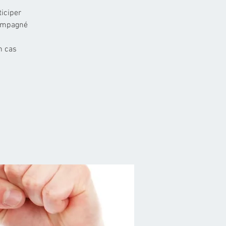
iciper
compagné
n cas