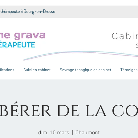
thérapeute à Bourg-en-Bresse
dications
Suivi en cabinet
Sevrage tabagique en cabinet
Témoigna
ibérer de la c
dim. 10 mars
  |  
Chaumont