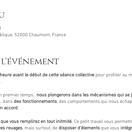
u
0
ublique, 52000 Chaumont, France
 l'événement
heure avant le début de cette séance collective
pour profiter au 
.
un premier temps,
nous plongerons dans les mécanismes qui se j
s, dans
des fonctionnements
, des comportements qui nous échap
n accord
.
 que vous remplirez en tout initmité
. Ce petit travail vous permett
es rouages
, mais surtout, de
disposer d'élements
que vous
intég