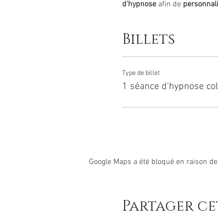
d'hypnose
afin de
personnali
Après une courte pause, je 
Billets
séance
. Puis, il sera temps
votre séance d'hypnose.
A l'issue de celle-ci, si vou
Type de billet
1 séance d'hypnose col
Au plaisir de vous rencontr
Maryline Grava
Hypnothérapeute
Google Maps a été bloqué en raison de
Partager c