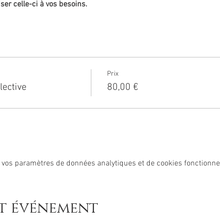
ser celle-ci
à vos besoins.
vous expliquerai
ce qu'est l'hypnose
, comment elle agit et
comment 
 pour vous, de vous installer confortablement pour
savourer pleine
s le souhaitez, nous pourrons échanger sur votre expérience hypnot
Prix
lective
80,00 €
er prochainement,
 vos paramètres de données analytiques et de cookies fonctionne
et événement