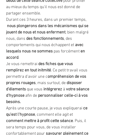
début de cette séance collective 
pour profiter 
au mieux du temps qu'il nous est donné de 
partager ensemble.
Durant ces 3 heures, dans un premier temps, 
nous plongerons dans les mécanismes qui se 
jouent de nous et nous enferment
, bien malgré 
nous, dans 
des fonctionnements
, des 
comportements qui nous échappent et 
avec 
lesquels nous ne sommes
 pas forcément 
en 
accord
.
Je vous remettrai 
des fiches que vous 
remplirez en tout initmité
. Ce petit travail vous 
permettra d'avoir une c
ompréhension de vos 
propres rouages
, mais surtout, de 
disposer 
d'élements
 que vous
 intégrerez
 à 
votre séance 
d'hypnose
 afin de 
personnaliser celle-ci
à vos 
besoins.
Après une courte pause, je vous expliquerai 
ce 
qu'est l'hypnose
, comment elle agit et 
comment mettre à profit cette séance
. Puis, il 
sera temps pour vous, de vous installer 
confortablement pour 
savourer pleinement ce 